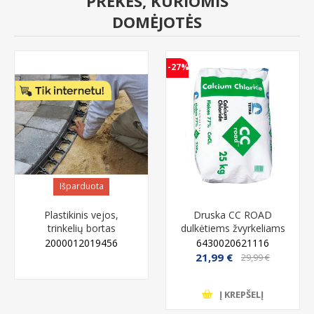
PREKĖS, KURIOMIS
DOMĖJOTĖS
-27%
Išparduota
Plastikinis vejos,
Druska CC ROAD
trinkelių bortas
dulkėtiems žvyrkeliams
atskyrimui - 45 mm,
25 kg
2000012019456
6430020621116
juodas, 1 metras
21,99 €
29,99 €
IŠPARDUOTA
Į KREPŠELĮ