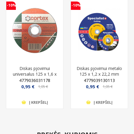
-10%
-10%
Diskas pjovimui
Diskas pjovimui metalo
universalus 125 x 1,6 x
125 x 1,2 x 22,2 mm
22,2 mm Multi Cortex
Specialist+
4779036031178
4779039130113
0,95 €
0,95 €
1,05 €
1,05 €
Į KREPŠELĮ
Į KREPŠELĮ