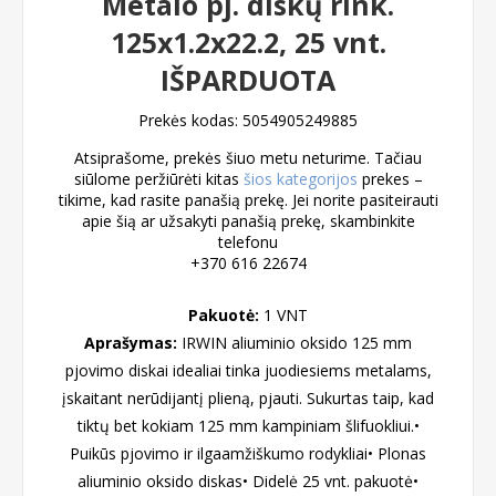
Metalo pj. diskų rink.
125x1.2x22.2, 25 vnt.
IŠPARDUOTA
Prekės kodas:
5054905249885
Atsiprašome, prekės šiuo metu neturime. Tačiau
siūlome peržiūrėti kitas
šios kategorijos
prekes –
tikime, kad rasite panašią prekę. Jei norite pasiteirauti
apie šią ar užsakyti panašią prekę, skambinkite
telefonu
+370 616 22674
Pakuotė:
1 VNT
Aprašymas:
IRWIN aliuminio oksido 125 mm
pjovimo diskai idealiai tinka juodiesiems metalams,
įskaitant nerūdijantį plieną, pjauti. Sukurtas taip, kad
tiktų bet kokiam 125 mm kampiniam šlifuokliui.•
Puikūs pjovimo ir ilgaamžiškumo rodykliai• Plonas
aliuminio oksido diskas• Didelė 25 vnt. pakuotė•