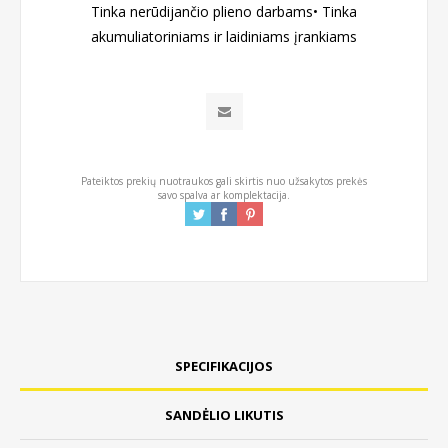
Tinka nerūdijančio plieno darbams• Tinka
akumuliatoriniams ir laidiniams įrankiams
Pateiktos prekių nuotraukos gali skirtis nuo užsakytos prekės
savo spalva ar komplektacija.
SPECIFIKACIJOS
SANDĖLIO LIKUTIS