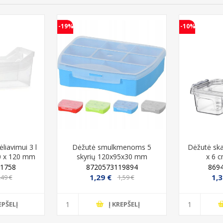
-19%
-10%
liavimui 3 l
Dėžutė smulkmenoms 5
Dėžutė skai
0 x 120 mm
skyrių 120x95x30 mm
x 6 c
ast
1758
8720573119894
869
1,29 €
1,3
,49 €
1,59 €
EPŠELĮ
Į KREPŠELĮ