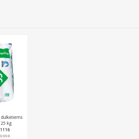
dulkėtiems
 25 kg
1116
9,99 €