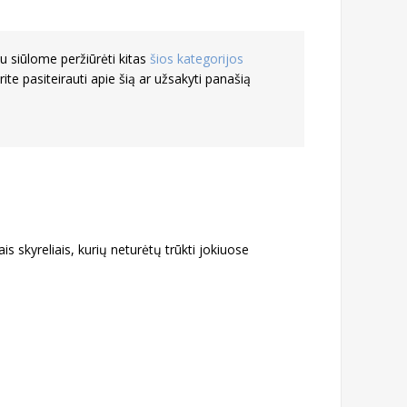
 siūlome peržiūrėti kitas
šios kategorijos
rite pasiteirauti apie šią ar užsakyti panašią
s skyreliais, kurių neturėtų trūkti jokiuose