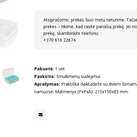
Atsiprašome, prekės šiuo metu neturime. Tačiau
prekes – tikime, kad rasite panašią prekę. Jei no
prekę, skambinkite telefonu
+370 616 22674
Pakuotė:
1 vnt
Paskirtis:
Smulkmenų sudėjimui.
Aprašymas:
Praktiška daiktadėžė su dviem išimamai
namuose. Matmenys (PxPxA): 210x150x85 mm.