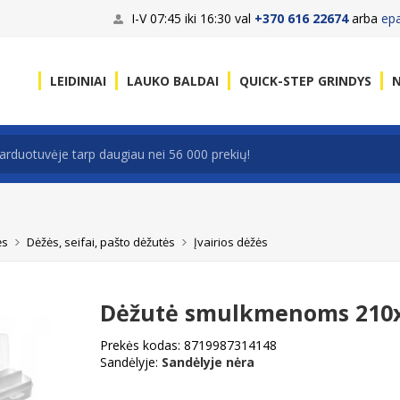
I-V 07:45 iki 16:30 val
+370 616 22674
arba
ep
LEIDINIAI
LAUKO BALDAI
QUICK-STEP GRINDYS
N
ės
Dėžės, seifai, pašto dėžutės
Įvairios dėžės
Dėžutė smulkmenoms 210
Prekės kodas:
8719987314148
Sandėlyje:
Sandėlyje nėra