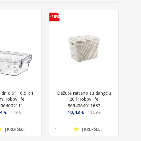
-10%
-10%
dri 0,5 l 16,5 x 11
Dėžutė rattano su dangčiu
D
m Hobby life
20 l Hobby life
RI
C
4064002111
8694064011632
4 €
10,43 €
1,49 €
11,59 €
Į KREPŠELĮ
Į KREPŠELĮ