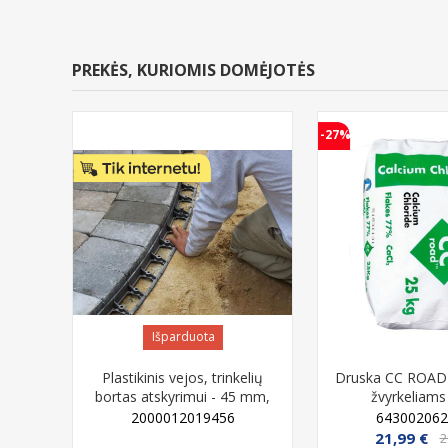
PREKĖS, KURIOMIS DOMĖJOTĖS
-27%
Išparduota
Plastikinis vejos, trinkelių
Druska CC ROAD 
bortas atskyrimui - 45 mm,
žvyrkeliams
juodas, 1 metras
2000012019456
643002062
IŠPARDUOTA
21,99 €
2