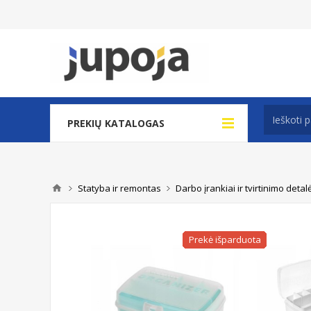
PREKIŲ KATALOGAS
Statyba ir remontas
Darbo įrankiai ir tvirtinimo detal
Prekė išparduota