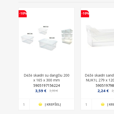
-10%
-10%
otho
Dėžė skaidri su dangčiu 200
Dėžė skaidri sandė
x 165 x 300 mm
NUK1L 279 x 12
Prosperplast NCC12+NCP12
Prosperpl
5905197156224
590519798
3,59 €
2,24 €
3,99 €
2
Į KREPŠELĮ
Į KR