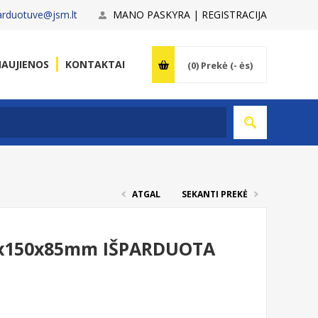
arduotuve@jsm.lt
MANO PASKYRA | REGISTRACIJA
AUJIENOS
KONTAKTAI
(0)
Prekė (- ės)
ATGAL
SEKANTI PREKĖ
x150x85mm IŠPARDUOTA