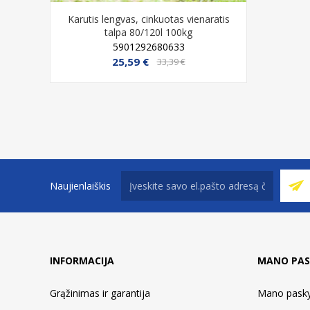
istymo
Karutis lengvas, cinkuotas vienaratis
Lauko poi
talpa 80/120l 100kg
5901292680633
25,59 €
33,39 €
Naujienlaiškis
INFORMACIJA
MANO PAS
Grąžinimas ir garantija
Mano pask