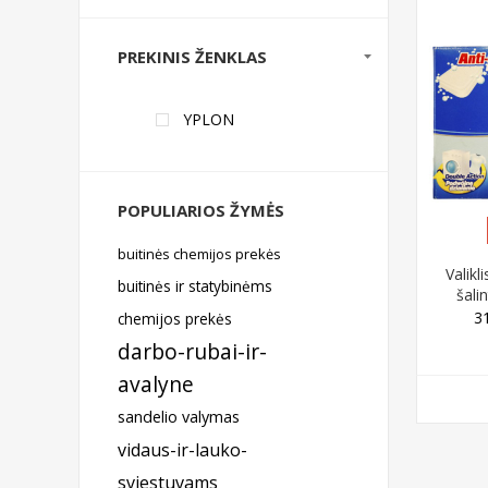
PREKINIS ŽENKLAS
YPLON
POPULIARIOS ŽYMĖS
buitinės chemijos prekės
Valikl
buitinės ir statybinėms
šali
ska
3
chemijos prekės
tabl
darbo-rubai-ir-
avalyne
sandelio valymas
vidaus-ir-lauko-
sviestuvams