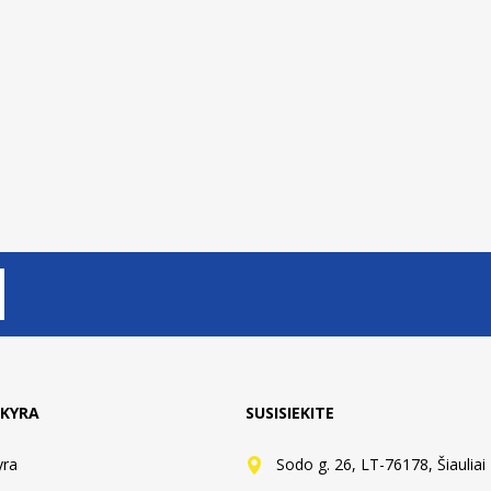
lsio krėslas su porankiais
Kanalinis polikarbonatas Ultraplast,
„Malia“, pilkas
2100x6000x4 mm, 550 g IŠPARDUO
4005437273269
2045121060043
64,99 €
95,99 €
KYRA
SUSISIEKITE
yra
Sodo g. 26, LT-76178, Šiauliai