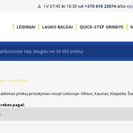
I-V 07:45 iki 16:30 val
+370 616 22674
arba
ep
LEIDINIAI
LAUKO BALDAI
QUICK-STEP GRINDYS
N
ns minkštikliai
patikimas prekių pristatymas visoje Lietuvoje: Vilnius, Kaunas, Klaipėda, Ši
prekes pagal: