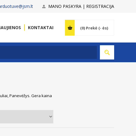
arduotuve@jsm.lt
MANO PASKYRA | REGISTRACIJA
AUJIENOS
KONTAKTAI
(0)
Prekė (- ės)
auliai, Panevėžys. Gera kaina