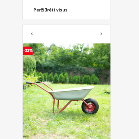
Peržiūrėti visus
-23%
-32%