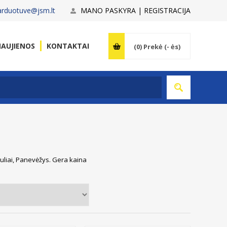
arduotuve@jsm.lt
MANO PASKYRA | REGISTRACIJA
AUJIENOS
KONTAKTAI
(0)
Prekė (- ės)
auliai, Panevėžys. Gera kaina