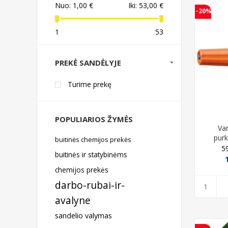
Nuo:
1,00 €
Iki:
53,00 €
-20%
1
53
PREKĖ SANDĖLYJE
Turime prekę
POPULIARIOS ŽYMĖS
Va
purk
buitinės chemijos prekės
l
5
buitinės ir statybinėms
chemijos prekės
darbo-rubai-ir-
avalyne
sandelio valymas