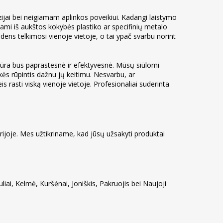
jai bei neigiamam aplinkos poveikiui. Kadangi laistymo
ami iš aukštos kokybės plastiko ar specifinių metalo
ndens telkimosi vienoje vietoje, o tai ypač svarbu norint
žiūra bus paprastesnė ir efektyvesnė. Mūsų siūlomi
ės rūpintis dažnu jų keitimu. Nesvarbu, ar
is rasti viską vienoje vietoje. Profesionaliai suderinta
orijoje. Mes užtikriname, kad jūsų užsakyti produktai
ai, Kelmė, Kuršėnai, Joniškis, Pakruojis bei Naujoji