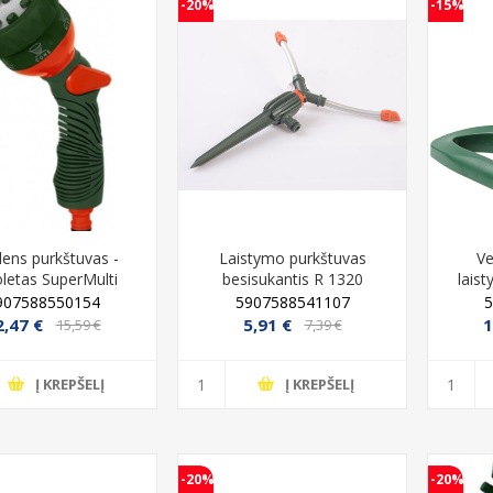
-20%
-15%
-20%
ens purkštuvas -
Laistymo purkštuvas
V
oletas SuperMulti
besisukantis R 1320
laist
RT1454
907588550154
5907588541107
2,47 €
5,91 €
1
15,59 €
7,39 €
Į KREPŠELĮ
Į KREPŠELĮ
-20%
-20%