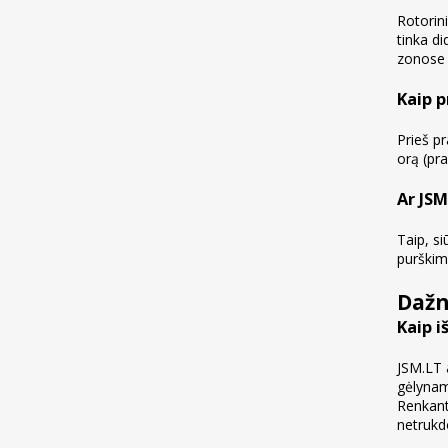
Rotorini
tinka di
zonose 
Kaip p
Prieš p
orą (pr
Ar JSM
Taip, si
purškimą
Dažn
Kaip i
JSM.LT 
gėlynam
Renkanti
netrukdo