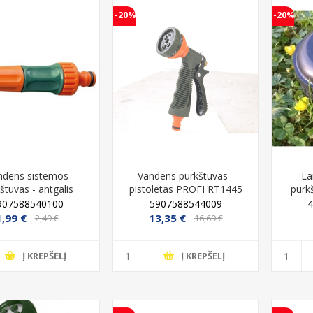
-20%
-20%
ndens sistemos
Vandens purkštuvas -
La
štuvas - antgalis
pistoletas PROFI RT1445
purk
aistymui R1210
m
907588540100
5907588544009
1,99 €
13,35 €
2,49 €
16,69 €
Į KREPŠELĮ
Į KREPŠELĮ