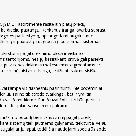
 JSM.LT asortimente rasite itin platų prekių
be didelių pastangų. Renkantis įrangą, svarbu suprasti,
gų drėgmės paskirstymą, apsaugodami augalus nuo
kumą ir paprastą integraciją į jau turimas sistemas.
 skirstomi pagal drėkinimo plotą ir veikimo
 teritorijoms, nes jų besisukanti srovė gali pasiekti
vai yra puikus pasirinkimas mažesniems segmentams ar
a esminė laistymo įranga, leidžianti sukurti visiškai
tuvai tampa vis dažnesniu pasirinkimu. Šie požeminiai
ui. Tai ne tik atrodo tvarkingai, bet ir yra itin
o vaikštant kieme. Purkštuvai žolei turi būti parinkti
plotus be jokių sausų zonų palikimo.
ti purškimo pobūdį bei intensyvumą pagal poreikį.
ikant sistemą tiek jautriems gėlynams, tiek tvirtai vejai.
augalai ar jų lapai, todėl čia naudojami specialūs sodo