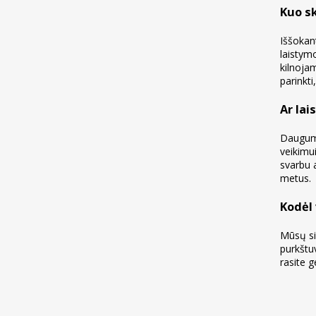
Kuo s
Iššokan
laistymo
kilnojam
parinkti
Ar la
Dauguma
veikimu
svarbu 
metus.
Kodėl 
Mūsų si
purkštu
rasite 