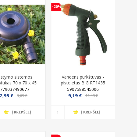
-20%
istymo sistemos
Vandens purkštuvas -
štukas 70 x 70 x 45
pistoletas BIG RT1435
m Klasika Spray
Vertas
4779037490677
5907588545006
2,95 €
9,19 €
3,69 €
11,49 €
Į KREPŠELĮ
Į KREPŠELĮ