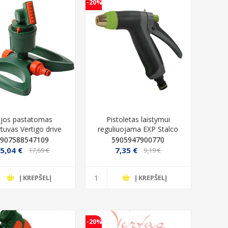
-20%
ejos pastatomas
Pistoletas laistymui
ytuvas Vertigo drive
reguliuojama EXP Stalco
Vertas 18 m
5907588547109
5905947900770
5,04 €
7,35 €
17,69 €
9,19 €
Į KREPŠELĮ
Į KREPŠELĮ
-20%