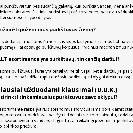
ai purkštuvai turi besisukančią galvutę, kuri purškia vandenį viena ar k
deliems plotams. Statiniai purkštuvai purškia vandenį pastoviu vėduokl
bei siaurose sklypo dalyse.
rižiūrėti požeminius purkštuvus žiemą?
rasidedant pirmosioms šalnoms, iš visos laistymo sistemos būtina visi
apūtimą). Tai apsaugo purkštuvų korpusus ir vidinius mechanizmus nu
.LT asortimente yra purkštuvų, tinkančių daržui?
ūlome purkštuvus, kurie yra pritaikyti ne tik vejai, bet ir daržui. Jie pa
, kuris nepažeidžia trapių daržovių sodinukų ir tolygiai drėkina dirvą.
iausiai užduodami klausimai (D.U.K.)
šsirinkti tinkamiausius purkštuvus savo sklypui?
asortimente rasite įvairius sprendimus individualiems poreikiams: stat
s, o rotoriniai purkštuvai pasižymi didesniu veikimo spinduliu, todėl t
s svarbu įvertinti vandens slėgį ir tai, ar reikalingi požeminiai purkšt
 aplinkos priežiūrai.