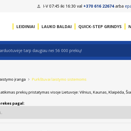
I-V 07:45 iki 16:30 val
+370 616 22674
arba
ep
LEIDINIAI
LAUKO BALDAI
QUICK-STEP GRINDYS
N
aistymo įranga
Purkštuvai laistymo sistemoms
patikimas prekių pristatymas visoje Lietuvoje: Vilnius, Kaunas, Klaipėda, Ši
prekes pagal: