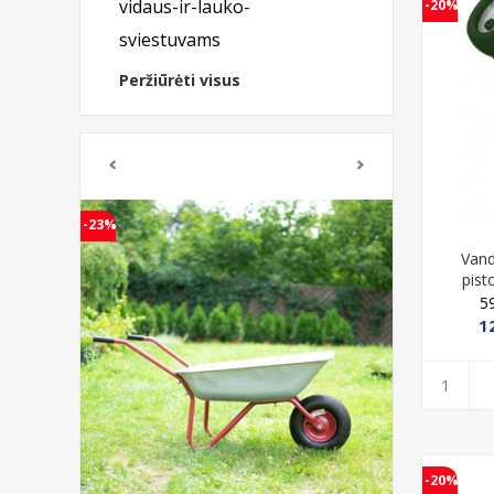
vidaus-ir-lauko-
-20%
sviestuvams
Peržiūrėti visus
-32%
Vand
pist
5
1
-20%