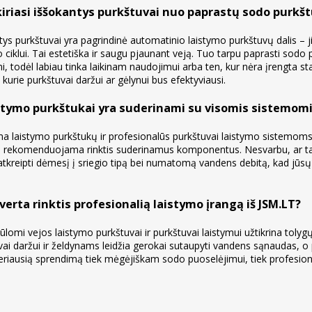
kiriasi iššokantys purkštuvai nuo paprastų sodo purkš
tys purkštuvai yra pagrindinė automatinio laistymo purkštuvų dalis – 
 ciklui. Tai estetiška ir saugu pjaunant veją. Tuo tarpu paprasti sodo
i, todėl labiau tinka laikinam naudojimui arba ten, kur nėra įrengta st
, kurie purkštuvai daržui ar gėlynui bus efektyviausi.
istymo purkštukai yra suderinami su visomis sistemom
 laistymo purkštukų ir profesionalūs purkštuvai laistymo sistemoms 
i rekomenduojama rinktis suderinamus komponentus. Nesvarbu, ar tai bū
atkreipti dėmesį į sriegio tipą bei numatomą vandens debitą, kad jūsų 
verta rinktis profesionalią laistymo įrangą iš JSM.LT?
ūlomi vejos laistymo purkštuvai ir purkštuvai laistymui užtikrina tol
vai daržui ir želdynams leidžia gerokai sutaupyti vandens sąnaudas, o
geriausią sprendimą tiek mėgėjiškam sodo puoselėjimui, tiek profesio