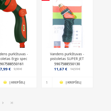
dens purkštuvas -
Vandens purkštuvas -
toletas Ergo spec
pistoletas SUPER JET
RT1454
RT1471C
5907588550161
5907588550130
7,99 €
11,67 €
9,99 €
14,59 €
Į KREPŠELĮ
Į KREPŠELĮ