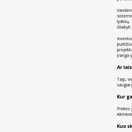
Vandens
sistemo
lydinių.
išlaiky
Investu
purkštu
projektu
įranga y
Ar lai
Taip, vi
saugiai
Kur g
Prekes 
Akmenė.
Kuo sk