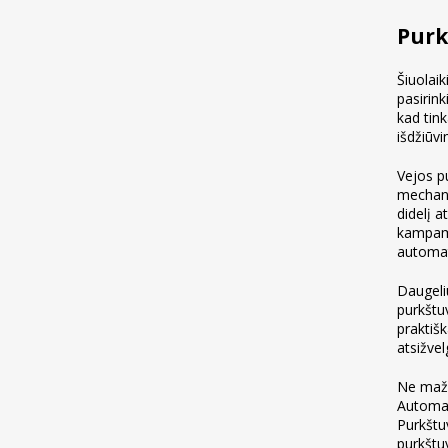
Purk
Šiuolai
pasirin
kad tin
išdžiūv
Vejos p
mechani
didelį 
kampams,
automat
Daugeliu
purkštuv
praktišk
atsižve
Ne mažia
Automati
Purkštu
purkštuv