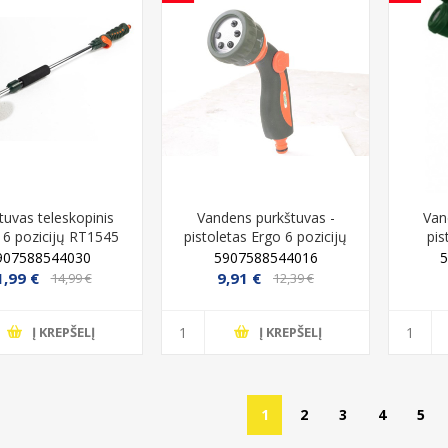
Išparduota
polikarbonatas Ultraplast,
Šiltnamis Baltic LT 3x4 (12 kv/m), 4
x4 mm, 550 g IŠPARDUOTA
mm polikarbonatas
2045121060043
4779037491223
359,00 €
449,00 €
tuvas teleskopinis
Vandens purkštuvas -
Van
 6 pozicijų RT1545
pistoletas Ergo 6 pozicijų
pis
907588544030
5907588544016
1,99 €
9,91 €
14,99 €
12,39 €
Į KREPŠELĮ
Į KREPŠELĮ
1
2
3
4
5