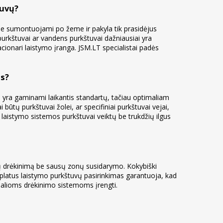
tuvų?
jie sumontuojami po žeme ir pakyla tik prasidėjus
 purkštuvai ar vandens purkštuvai dažniausiai yra
acionari laistymo įranga. JSM.LT specialistai padės
is?
yra gaminami laikantis standartų, tačiau optimaliam
tų purkštuvai žolei, ar specifiniai purkštuvai vejai,
laistymo sistemos purkštuvai veiktų be trukdžių ilgus
ygų drėkinimą be sausų zonų susidarymo. Kokybiški
 platus laistymo purkštuvų pasirinkimas garantuoja, kad
nalioms drėkinimo sistemoms įrengti.