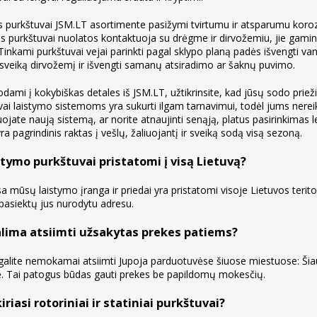
 purkštuvai JSM.LT asortimente pasižymi tvirtumu ir atsparumu korozi
s purkštuvai nuolatos kontaktuoja su drėgme ir dirvožemiu, jie gamin
 Tinkami purkštuvai vejai parinkti pagal sklypo planą padės išvengti va
ti sveiką dirvožemį ir išvengti samanų atsiradimo ar šaknų puvimo.
odami į kokybiškas detales iš JSM.LT, užtikrinsite, kad jūsų sodo prie
vai laistymo sistemoms yra sukurti ilgam tarnavimui, todėl jums nereik
ojate naują sistemą, ar norite atnaujinti senąją, platus pasirinkimas le
ra pagrindinis raktas į vešlų, žaliuojantį ir sveiką sodą visą sezoną.
stymo purkštuvai pristatomi į visą Lietuvą?
sa mūsų laistymo įranga ir priedai yra pristatomi visoje Lietuvos terit
 pasiektų jus nurodytu adresu.
alima atsiimti užsakytas prekes patiems?
galite nemokamai atsiimti Jupoja parduotuvėse šiuose miestuose: Šiauli
 Tai patogus būdas gauti prekes be papildomų mokesčių.
iriasi rotoriniai ir statiniai purkštuvai?