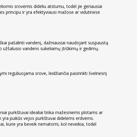
eliomis srovėmis dideliu atstumu, todėl jie geriausiai
ės principu ir yra efektyviausi mažose ar vidutinėse
škai pašalinti vandenį, dažniausiai naudojant suspaustą
o užšalusio vandens sukeliamų įtrūkimų ir gedimų.
sižymi reguliuojama srove, leidžiančia pasirinkti švelnesnį
iniai purkštuvai idealiai tinka mažesniems plotams ar
ai yra puikūs vejos purkštuvai didelėms erdvėms.
uvai, kurie yra beveik nematomi, kol neveikia, todėl