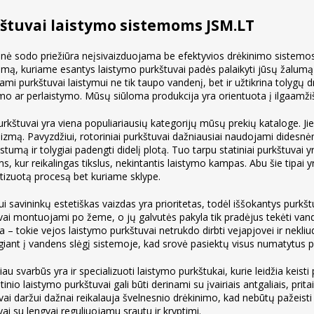
štuvai laistymo sistemoms JSM.LT
kinė sodo priežiūra neįsivaizduojama be efektyvios drėkinimo sistemos.
kimą, kuriame esantys laistymo purkštuvai padės palaikyti jūsų žalumą 
kami purkštuvai laistymui ne tik taupo vandenį, bet ir užtikrina toly
imo ar perlaistymo. Mūsų siūloma produkcija yra orientuota į ilgaamžiš
urkštuvai yra viena populiariausių kategorijų mūsų prekių kataloge. Jie
zmą. Pavyzdžiui, rotoriniai purkštuvai dažniausiai naudojami didesnėms
atstumą ir tolygiai padengti didelį plotą. Tuo tarpu statiniai purkštu
 kur reikalingas tikslus, nekintantis laistymo kampas. Abu šie tipai yr
izuotą procesą bet kuriame sklype.
i savininkų estetiškas vaizdas yra prioritetas, todėl iššokantys purkš
ai montuojami po žeme, o jų galvutės pakyla tik pradėjus tekėti vandeni
a – tokie vejos laistymo purkštuvai netrukdo dirbti vejapjovei ir nekliud
lgiant į vandens slėgį sistemoje, kad srovė pasiektų visus numatytus 
u svarbūs yra ir specializuoti laistymo purkštukai, kurie leidžia keis
nio laistymo purkštuvai gali būti derinami su įvairiais antgaliais, prita
vai daržui dažnai reikalauja švelnesnio drėkinimo, kad nebūtų pažeisti 
ai su lengvai reguliuojamu srautu ir kryptimi.