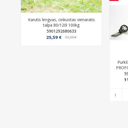
enaratis
Lauko poilsio krėslas su porankiais
Kanalinis 
„Malia“, pilkas
2100x6000
4005437273269
64,99 €
95,99 €
Purkš
PROFI
5
1