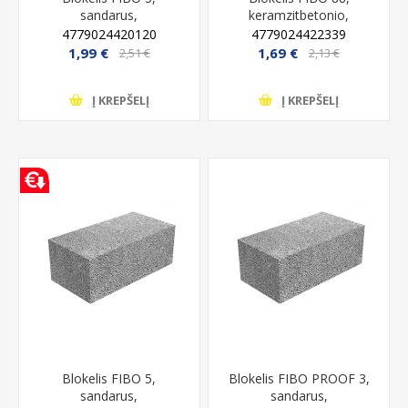
sandarus,
keramzitbetonio,
keramzitbetonio, 3 MPa,
pertvarų montavimui,
4779024420120
4779024422339
150x185x490 mm
498x88x198 mm
1,99 €
1,69 €
2,51 €
2,13 €
Į KREPŠELĮ
Į KREPŠELĮ
Blokelis FIBO 5,
Blokelis FIBO PROOF 3,
sandarus,
sandarus,