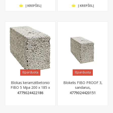
Į KREPŠELĮ
Į KREPŠELĮ
Išparduota
Išparduota
Blokas keramzitbetonio
Blokelis FIBO PROOF 3,
FIBO 5 Mpa 200 x 185 x
sandarus,
490 mm IŠPARDUOTA
keramzitbetonio, 3 MPA,
4779024422186
4779024420151
300x185x490 mm
IŠPARDUOTA