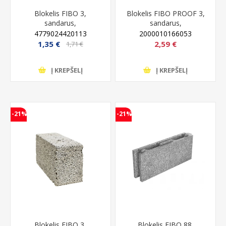
Blokelis FIBO 3,
Blokelis FIBO PROOF 3,
sandarus,
sandarus,
keramzitbetonio, 3 MPa,
keramzitbetonio, 3 MPA,
4779024420113
2000010166053
100x185x490 mm
200x185x490 mm
1,35 €
2,59 €
1,71 €
Į KREPŠELĮ
Į KREPŠELĮ
-21%
-21%
Blokelis FIBO 3,
Blokelis FIBO 88,