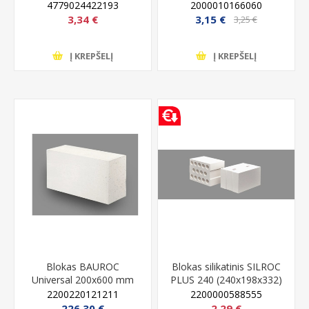
keramzitbetonio, 5 MPa,
keramzitbetonio, 3 MPA,
4779024422193
2000010166060
250x185x490 mm
250x185x490 mm
3,34 €
3,15 €
3,25 €
Į KREPŠELĮ
Į KREPŠELĮ
Blokas BAUROC
Blokas silikatinis SILROC
Universal 200x600 mm
PLUS 240 (240x198x332)
15 MPa
2200220121211
2200000588555
226,30 €
2,29 €