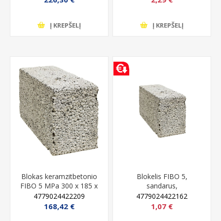
Į KREPŠELĮ
Į KREPŠELĮ
Blokas keramzitbetonio
Blokelis FIBO 5,
FIBO 5 MPa 300 x 185 x
sandarus,
490 mm
keramzitbetonio, 5 MPa,
4779024422209
4779024422162
100x185x490 mm
168,42 €
1,07 €