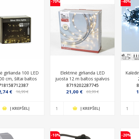
-70%
-40%
nė girlianda 100 LED
Elektrinė girlianda LED
Kalėdi
00 cm, šiltai baltos
juosta 12 m baltos spalvos
spalvos
718158712387
8719202287745
2,74 €
21,00 €
1
16,99 €
69,99 €
Į KREPŠELĮ
Į KREPŠELĮ
-10%
-20%