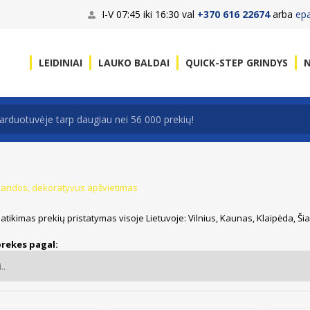
I-V 07:45 iki 16:30 val
+370 616 22674
arba
ep
LEIDINIAI
LAUKO BALDAI
QUICK-STEP GRINDYS
N
liandos, dekoratyvus apšvietimas
patikimas prekių pristatymas visoje Lietuvoje: Vilnius, Kaunas, Klaipėda, Ši
prekes pagal: