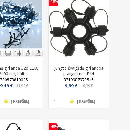
-10%
nė girlianda 320 LED,
Jungtis žvaigždė girliandos
2400 cm, balta
prailginimui IP44
8720573810005
8719987979545
9,19 €
9,89 €
31,99 €
10,99 €
Į KREPŠELĮ
Į KREPŠELĮ
-40%