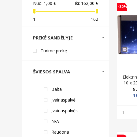
Nuo:
1,00 €
Iki:
162,00 €
-30%
1
162
PREKĖ SANDĖLYJE
Turime prekę
ŠVIESOS SPALVA
Elektri
10 x 2
8
Balta
1
Įvairiaspalvė
Įvairiaspalvės
N/A
Raudona