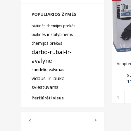
POPULIARIOS ŽYMĖS
buitinės chemijos prekės
buitinės ir statybinėms
chemijos prekės
darbo-rubai-ir-
avalyne
Adapteri
sandelio valymas
8
vidaus-ir-lauko-
1
sviestuvams
Peržiūrėti visus