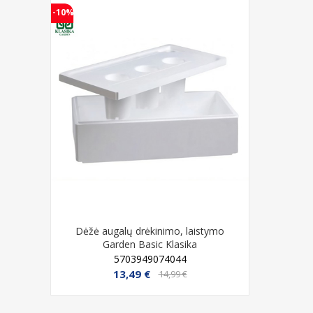
-10%
-23%
kv/m), 4
Dėžė augalų drėkinimo, laistymo
Karutis le
Garden Basic Klasika
ta
5703949074044
13,49 €
14,99 €