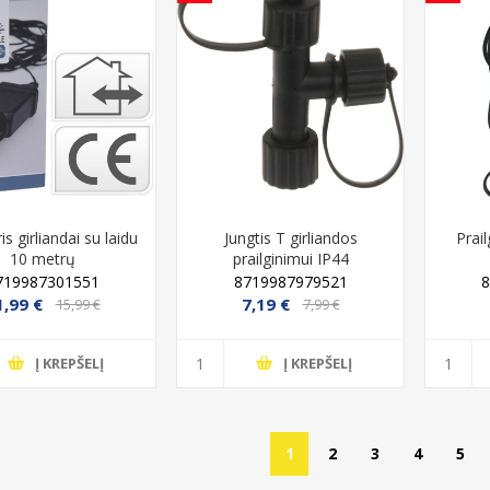
s girliandai su laidu
Jungtis T girliandos
Prail
10 metrų
prailginimui IP44
719987301551
8719987979521
1,99 €
7,19 €
15,99 €
7,99 €
Į KREPŠELĮ
Į KREPŠELĮ
1
2
3
4
5