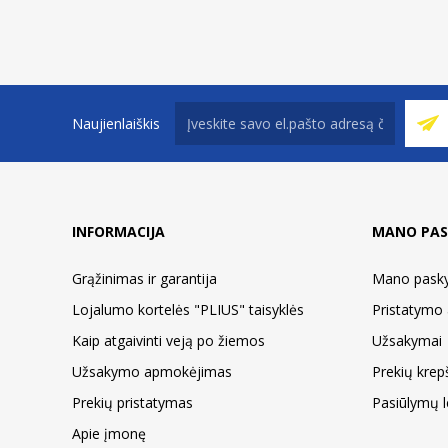
Naujienlaiškis
INFORMACIJA
MANO PAS
Grąžinimas ir garantija
Mano pask
Lojalumo kortelės "PLIUS" taisyklės
Pristatymo 
Kaip atgaivinti veją po žiemos
Užsakymai
Užsakymo apmokėjimas
Prekių krepš
Prekių pristatymas
Pasiūlymų le
Apie įmonę