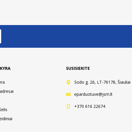
KYRA
SUSISIEKITE
yra
Sodo g. 26, LT-76178, Šiauliai
adresai
eparduotuve@jsm.lt
+370 616 22674
elis
idiniai