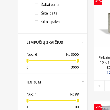
-25%
Šaltai balta
Šiltai balta
Šiltai spalva
LEMPUČIŲ SKAIČIUS
Nuo:
6
Iki:
3000
Elektri
10 x 1
6
3000
8
1
ILGIS, M
Nuo:
1
Iki:
88
1
88
-25%