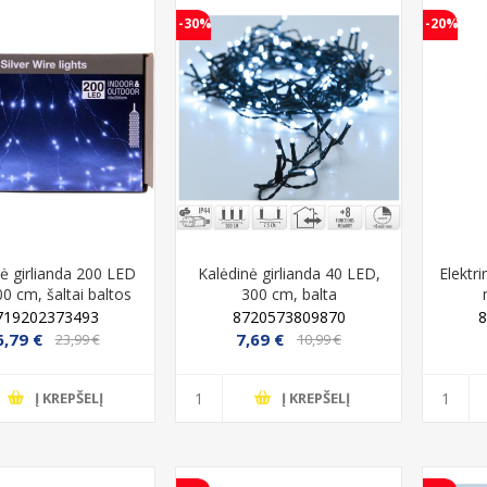
-30%
-20%
nė girlianda 200 LED
Kalėdinė girlianda 40 LED,
Elektr
00 cm, šaltai baltos
300 cm, balta
spalvos
719202373493
8720573809870
6,79 €
7,69 €
23,99 €
10,99 €
Į KREPŠELĮ
Į KREPŠELĮ