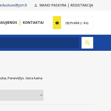
arduotuve@jsm.lt
MANO PASKYRA | REGISTRACIJA
AUJIENOS
KONTAKTAI
(0)
Prekė (- ės)
auliai, Panevėžys. Gera kaina