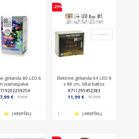
-25%
inė girlianda 80 LED 6
Elektrinė girlianda 64 LED 8
m įvairiaspalvė
x 88 cm, šiltai baltos
spalvos
8719202259254
8711295452383
7,99 €
11,99 €
9,99 €
15,99 €
Į KREPŠELĮ
Į KREPŠELĮ