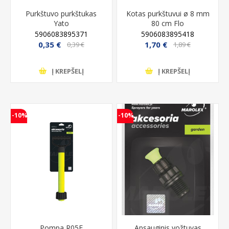
Purkštuvo purkštukas
Kotas purkštuvui ø 8 mm
Yato
80 cm Flo
5906083895371
5906083895418
0,35 €
1,70 €
0,39 €
1,89 €
Į KREPŠELĮ
Į KREPŠELĮ
-10%
-10%
Pompa R05E
Apsauginis vožtuvas