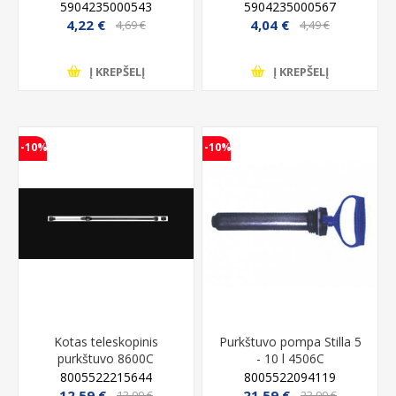
MAROLEX
5904235000543
5904235000567
4,22 €
4,04 €
4,69 €
4,49 €
Į KREPŠELĮ
Į KREPŠELĮ
-10%
-10%
Kotas teleskopinis
Purkštuvo pompa Stilla 5
purkštuvo 8600C
- 10 l 4506C
8005522215644
8005522094119
12,59 €
21,59 €
13,99 €
23,99 €