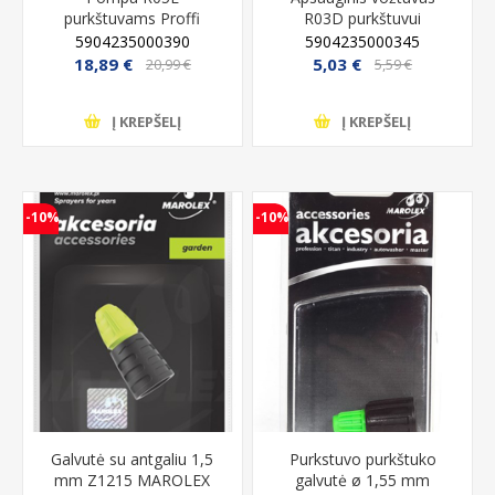
purkštuvams Proffi
R03D purkštuvui
Marolex
MAROLEX
5904235000390
5904235000345
18,89 €
5,03 €
20,99 €
5,59 €
Į KREPŠELĮ
Į KREPŠELĮ
-10%
-10%
Galvutė su antgaliu 1,5
Purkstuvo purkštuko
mm Z1215 MAROLEX
galvutė ø 1,55 mm