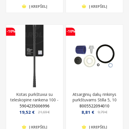
Į KREPŠELĮ
Į KREPŠELĮ
-10%
-10%
Kotas purkštuvui su
Atsarginių dalių rinkinys
teleskopine rankena 100 -
purkštuvams Stilla 5, 10
150 cm
4503C
5904235006996
8005522094010
19,52 €
8,81 €
21,69 €
9,79 €
Į KREPŠELĮ
Į KREPŠELĮ