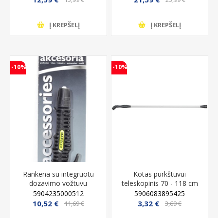
Į KREPŠELĮ
Į KREPŠELĮ
-10%
-10%
Rankena su integruotu
Kotas purkštuvui
dozavimo vožtuvu
teleskopinis 70 - 118 cm
MAROLEX
Flo
5904235000512
5906083895425
10,52 €
3,32 €
11,69 €
3,69 €