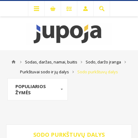
Sodas, daržas, namai, buitis
Sodo, daržo įranga
Purkštuvai sodo ir jų dalys
Sodo purkštuvų dalys
POPULIARIOS
ŽYMĖS
SODO PURKŠTUVŲ DALYS