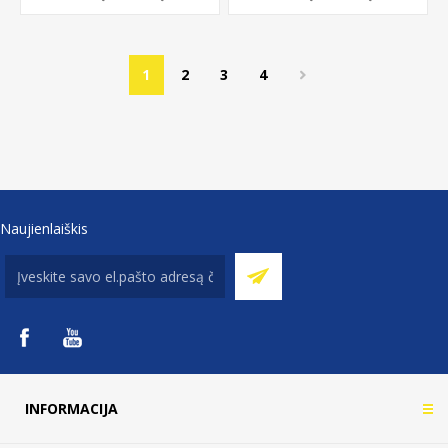
1
2
3
4
Naujienlaiškis
INFORMACIJA