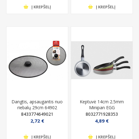
Į KREPŠELĮ
Į KREPŠELĮ
Dangtis, apsaugantis nuo
Keptuvė 14cm 2.5mm
riebalų 29cm 64902
Minipan EGG
8433774649021
8032771928353
2,72 €
4,89 €
Į KREPŠELĮ
Į KREPŠELĮ