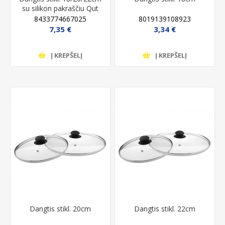
su silikon pakraščiu Qut
8433774667025
8019139108923
7,35 €
3,34 €
Į KREPŠELĮ
Į KREPŠELĮ
Dangtis stikl. 20cm
Dangtis stikl. 22cm