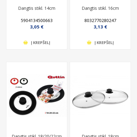
Dangtis stikl. 14cm
Dangtis stikl. 16cm
5904134500663
8032770280247
3,05 €
3,13 €
Į KREPŠELĮ
Į KREPŠELĮ
Dangtis stikl. 18/20/22cm
Dangtis stikl. 18cm