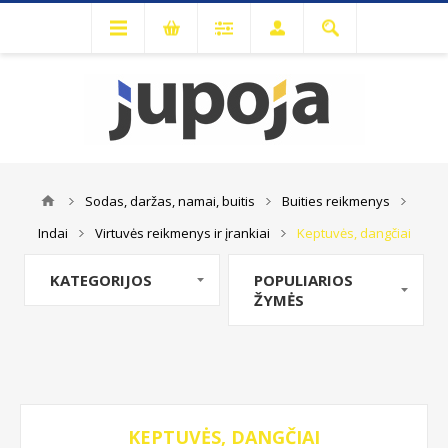
Sodas, daržas, namai, buitis
Buities reikmenys
Indai
Virtuvės reikmenys ir įrankiai
Keptuvės, dangčiai
KATEGORIJOS
POPULIARIOS
ŽYMĖS
KEPTUVĖS, DANGČIAI