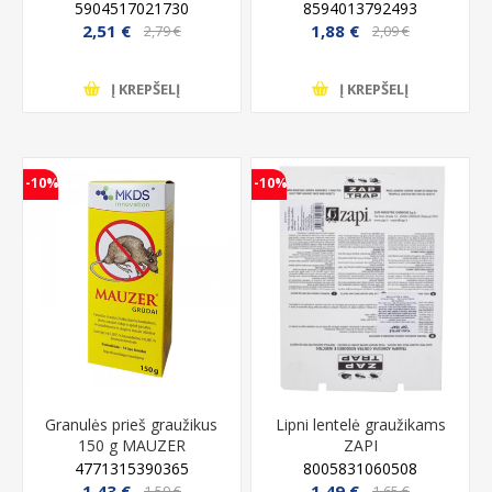
5904517021730
8594013792493
2,51 €
1,88 €
2,79 €
2,09 €
Į KREPŠELĮ
Į KREPŠELĮ
-10%
-10%
Granulės prieš graužikus
Lipni lentelė graužikams
150 g MAUZER
ZAPI
4771315390365
8005831060508
1,43 €
1,49 €
1,59 €
1,65 €