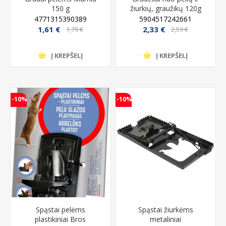
150 g
žiurkių, graužikų 120g
Bros
4771315390389
5904517242661
1,61 €
2,33 €
1,79 €
2,59 €
Į KREPŠELĮ
Į KREPŠELĮ
-10%
-10%
Spąstai pelėms
Spąstai žiurkėms
plastikiniai Bros
metaliniai