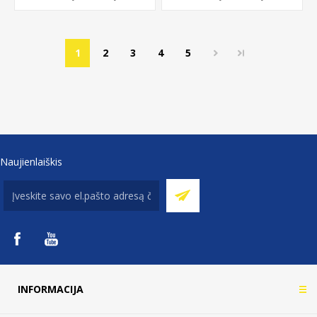
1
2
3
4
5
Naujienlaiškis
INFORMACIJA