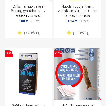
Dribsniai nuo pelių ir
Nuodai ropojantiems
žiurkių, graužikų 100 g
vabzdžiams 400 ml Cobra
Bros
5904517242692
3179630009848
1,88 €
3,14 €
2,09 €
3,49 €
Į KREPŠELĮ
Į KREPŠELĮ
-10%
-10%
Grūdai pelėms Mumia
Grūdeliai nuo pelių ir