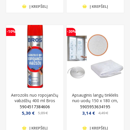
Į KREPŠELĮ
Į KREPŠELĮ
-10%
-30%
Aerozolis nuo ropojančių
Apsauginis langų tinklelis
vabzdžių 400 ml Bros
nuo uodų 150 x 180 cm,
baltos spalvos
5904517384606
5905953634195
5,30 €
3,14 €
5,89 €
4,49 €
Į KREPŠELĮ
Į KREPŠELĮ