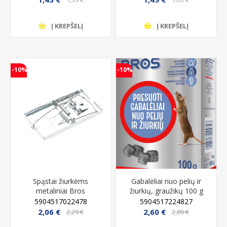
Į KREPŠELĮ
Į KREPŠELĮ
-10%
-10%
Spąstai žiurkėms
Gabalėliai nuo pelių ir
metaliniai Bros
žiurkių, graužikų 100 g
Bros
5904517022478
5904517224827
2,06 €
2,60 €
2,29 €
2,89 €