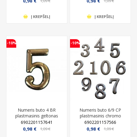
0,98 €
0,98 €
1,09 €
1,09 €
Į KREPŠELĮ
Į KREPŠELĮ
-10%
-10%
Numeris buto 4 BR
Numeris buto 6/9 CP
plastmasinis geltonas
plastmasinis chromo
6902201157641
6902201157566
0,98 €
0,98 €
1,09 €
1,09 €