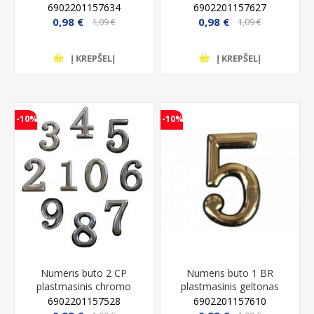
6902201157634
6902201157627
0,98 €
0,98 €
1,09 €
1,09 €
Į KREPŠELĮ
Į KREPŠELĮ
-10%
-10%
Numeris buto 2 CP
Numeris buto 1 BR
plastmasinis chromo
plastmasinis geltonas
6902201157528
6902201157610