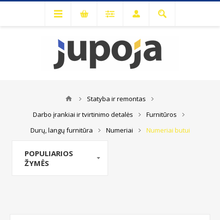
Statyba ir remontas
Darbo įrankiai ir tvirtinimo detalės
Furnitūros
Durų, langų furnitūra
Numeriai
Numeriai butui
POPULIARIOS
ŽYMĖS