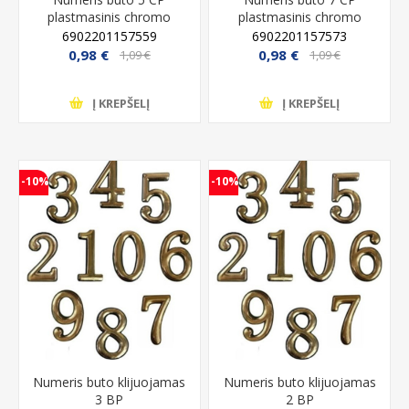
plastmasinis chromo
plastmasinis chromo
6902201157559
6902201157573
0,98 €
0,98 €
1,09 €
1,09 €
Į KREPŠELĮ
Į KREPŠELĮ
-10%
-10%
Numeris buto klijuojamas
Numeris buto klijuojamas
3 BP
2 BP