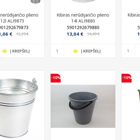
 nerūdijančio plieno
Kibiras nerūdijančio plieno
Kibira
12l ALI9873
14l ALI9880
901292679873
5901292679880
1,06 €
13,04 €
1
12,29 €
14,49 €
Į KREPŠELĮ
Į KREPŠELĮ
ngvas, cinkuotas vienaratis
Lauko poilsio krėslas su porankiais
lpa 80/120l 100kg
„Malia“, pilkas
5901292680633
4005437273269
-10%
-10%
25,59 €
64,99 €
33,39 €
95,99 €