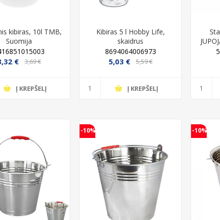
nis kibiras, 10l TMB,
Kibiras 5 l Hobby Life,
Sta
Suomija
skaidrus
JUPOJA
416851015003
8694064006973
3,32 €
5,03 €
3,69 €
5,59 €
Į KREPŠELĮ
Į KREPŠELĮ
-10%
-10%
-32%