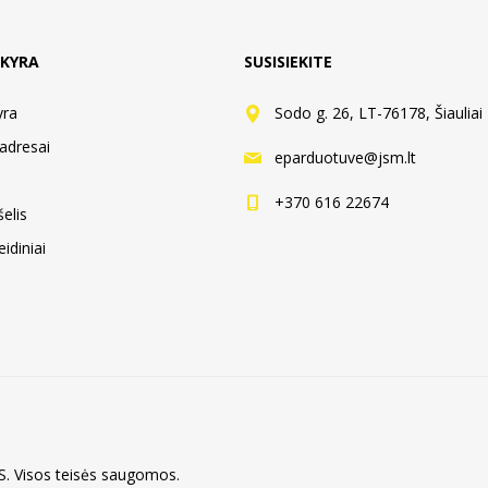
KYRA
SUSISIEKITE
yra
Sodo g. 26, LT-76178, Šiauliai
adresai
eparduotuve@jsm.lt
+370 616 22674
elis
idiniai
 Visos teisės saugomos.