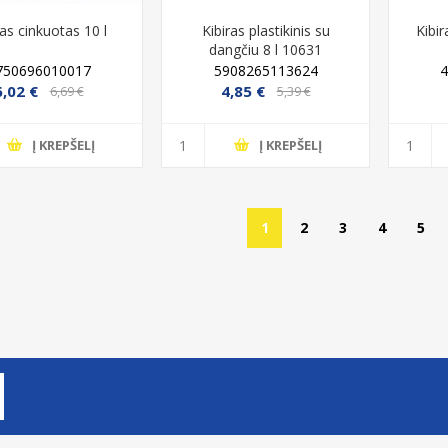
ras cinkuotas 10 l
Kibiras plastikinis su
Kibi
dangčiu 8 l 10631
750696010017
5908265113624
6,02 €
4,85 €
6,69 €
5,39 €
Į KREPŠELĮ
Į KREPŠELĮ
1
2
3
4
5