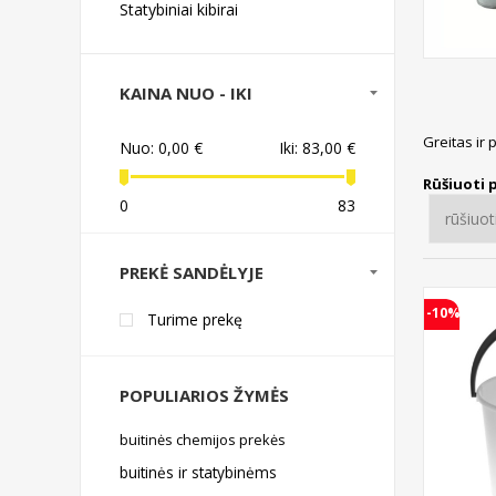
Statybiniai kibirai
KAINA NUO - IKI
Greitas ir 
Nuo:
0,00 €
Iki:
83,00 €
Rūšiuoti 
0
83
PREKĖ SANDĖLYJE
-10%
Turime prekę
POPULIARIOS ŽYMĖS
buitinės chemijos prekės
buitinės ir statybinėms