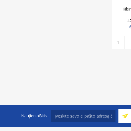
Kibi
4
Naujienlaiškis