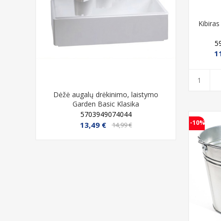
Kibiras
5
1
kv/m), 4
Dėžė augalų drėkinimo, laistymo
Karutis le
Garden Basic Klasika
ta
5703949074044
-10%
13,49 €
14,99 €