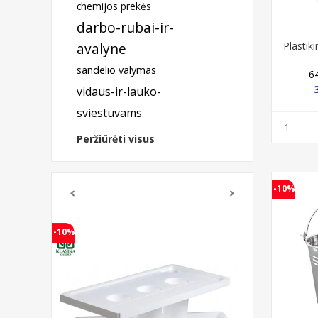
chemijos prekės
darbo-rubai-ir-
avalyne
Plastiki
sandelio valymas
6
vidaus-ir-lauko-
sviestuvams
Peržiūrėti visus
-10%
-10%
-23%