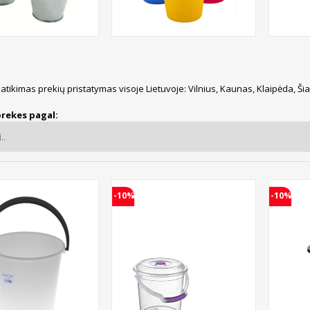
patikimas prekių pristatymas visoje Lietuvoje: Vilnius, Kaunas, Klaipėda, Ši
prekes pagal:
-10%
-10%