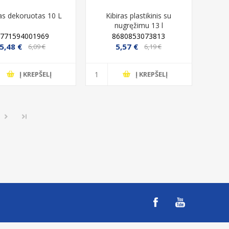
ras dekoruotas 10 L
Kibiras plastikinis su
nugręžimu 13 l
4771594001969
8680853073813
5,48 €
5,57 €
6,09 €
6,19 €
Į KREPŠELĮ
Į KREPŠELĮ