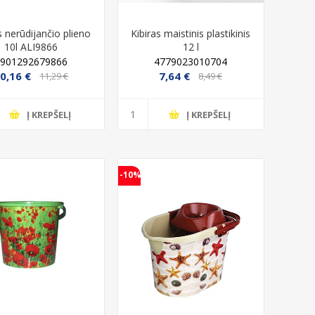
s nerūdijančio plieno
Kibiras maistinis plastikinis
10l ALI9866
12 l
5901292679866
4779023010704
0,16 €
7,64 €
11,29 €
8,49 €
Išparduota
Į KREPŠELĮ
Į KREPŠELĮ
Kanalinis polikarbonatas Ultraplast,
Šiltnamis Baltic 
2100x6000x4 mm, 550 g IŠPARDUOTA
mm polik
2045121060043
477903
-10%
359,00 