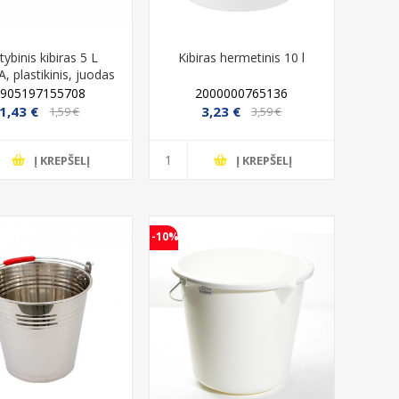
tybinis kibiras 5 L
Kibiras hermetinis 10 l
, plastikinis, juodas
5905197155708
2000000765136
1,43 €
3,23 €
1,59 €
3,59 €
Į KREPŠELĮ
Į KREPŠELĮ
-10%
-20%