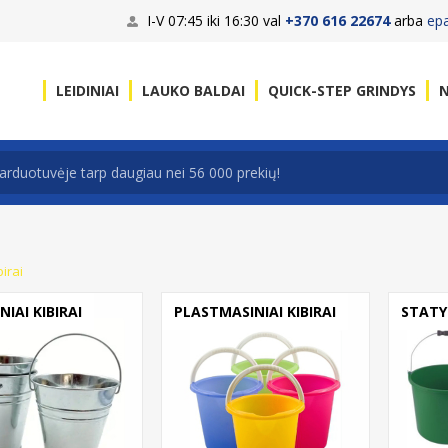
I-V 07:45 iki 16:30 val
+370 616 22674
arba
ep
LEIDINIAI
LAUKO BALDAI
QUICK-STEP GRINDYS
N
birai
IAI KIBIRAI
PLASTMASINIAI KIBIRAI
STATYB