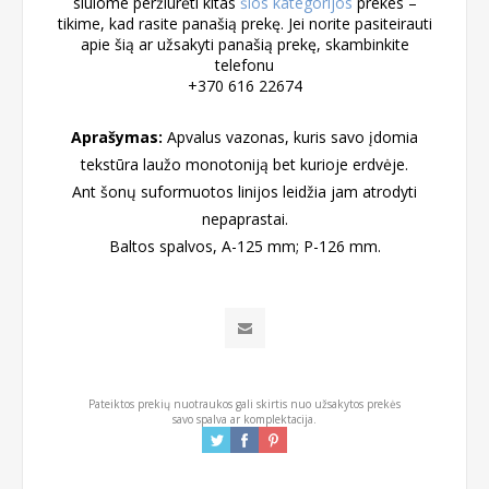
siūlome peržiūrėti kitas
šios kategorijos
prekes –
tikime, kad rasite panašią prekę. Jei norite pasiteirauti
apie šią ar užsakyti panašią prekę, skambinkite
telefonu
+370 616 22674
Aprašymas:
Apvalus vazonas, kuris savo įdomia
tekstūra laužo monotoniją bet kurioje erdvėje.
Ant šonų suformuotos linijos leidžia jam atrodyti
nepaprastai.
Baltos spalvos, A-125 mm; P-126 mm.
Pateiktos prekių nuotraukos gali skirtis nuo užsakytos prekės
savo spalva ar komplektacija.