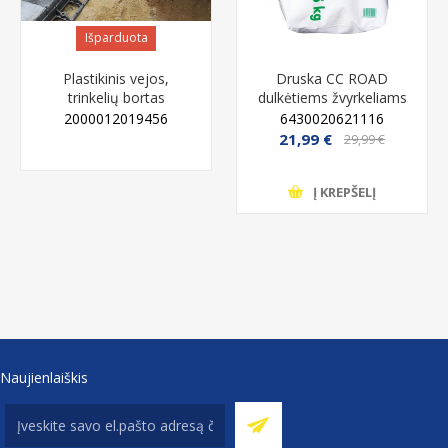
Išparduota
Plastikinis vejos,
Druska CC ROAD
trinkelių bortas
dulkėtiems žvyrkeliams
atskyrimui - 45 mm,
25 kg
2000012019456
6430020621116
juodas, 1 metras
21,99 €
29,99 €
IŠPARDUOTA
Į KREPŠELĮ
Naujienlaiškis