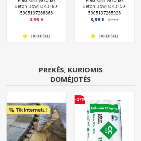
Plastikinis vazonas
Plastikinis vazonas
Beton Bowl DKB180-
Beton Bowl DKB150-
B411, juodos spalvos
422U, pilkos spalvos
5905197268866
5905197265926
3,99 €
3,99 €
5,79 €
Į KREPŠELĮ
Į KREPŠELĮ
PREKĖS, KURIOMIS
DOMĖJOTĖS
-27%