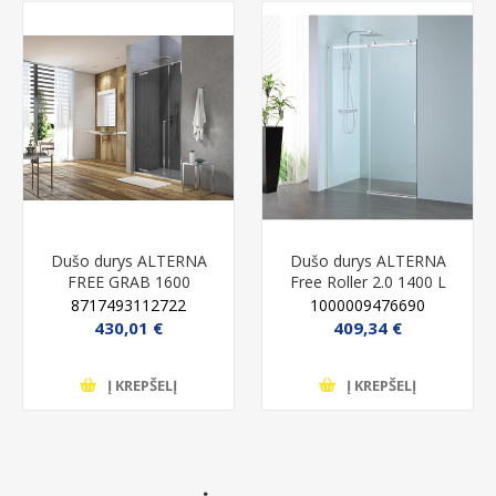
Dušo durys ALTERNA
Dušo durys ALTERNA
FREE GRAB 1600
Free Roller 2.0 1400 L
chrome (G-4)
8717493112722
1000009476690
430,01 €
409,34 €
Į KREPŠELĮ
Į KREPŠELĮ