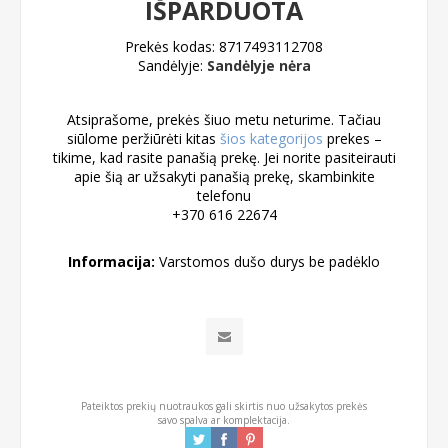
IŠPARDUOTA
Prekės kodas:
8717493112708
Sandėlyje:
Sandėlyje nėra
Atsiprašome, prekės šiuo metu neturime. Tačiau
siūlome peržiūrėti kitas
šios kategorijos
prekes –
tikime, kad rasite panašią prekę. Jei norite pasiteirauti
apie šią ar užsakyti panašią prekę, skambinkite
telefonu
+370 616 22674
Informacija:
Varstomos dušo durys be padėklo
Pateiktos prekių nuotraukos gali skirtis nuo užsakytos prekės
savo spalva ar komplektacija.