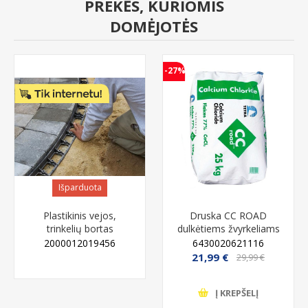
PREKĖS, KURIOMIS
DOMĖJOTĖS
-27%
Išparduota
Plastikinis vejos,
Druska CC ROAD
trinkelių bortas
dulkėtiems žvyrkeliams
atskyrimui - 45 mm,
25 kg
2000012019456
6430020621116
juodas, 1 metras
21,99 €
29,99 €
IŠPARDUOTA
Į KREPŠELĮ