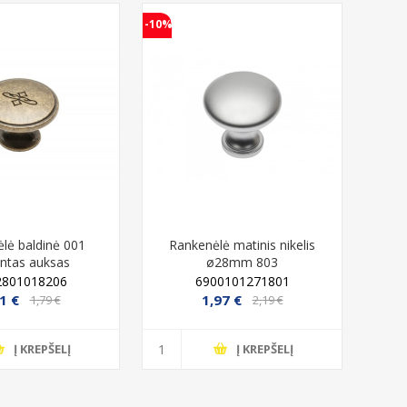
-10%
-10%
lė baldinė 001
Rankenėlė matinis nikelis
R
intas auksas
ø28mm 803
2801018206
6900101271801
1 €
1,97 €
1,79 €
2,19 €
Į KREPŠELĮ
Į KREPŠELĮ