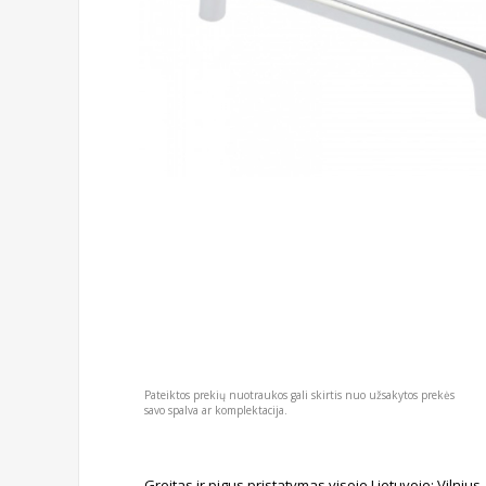
Pateiktos prekių nuotraukos gali skirtis nuo užsakytos prekės
savo spalva ar komplektacija.
Greitas ir pigus pristatymas visoje Lietuvoje: Vilniu