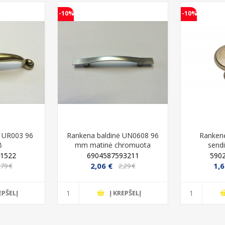
-10%
-10%
ė UR003 96
Rankena baldinė UN0608 96
Rankenė
B
mm matinė chromuota
send
1522
6904587593211
590
2,06 €
1,6
,79 €
2,29 €
EPŠELĮ
Į KREPŠELĮ