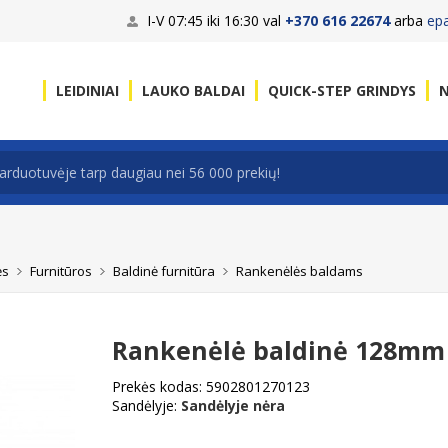
I-V 07:45 iki 16:30 val
+370 616 22674
arba
ep
LEIDINIAI
LAUKO BALDAI
QUICK-STEP GRINDYS
N
ės
Furnitūros
Baldinė furnitūra
Rankenėlės baldams
Rankenėlė baldinė 128mm
Prekės kodas:
5902801270123
Sandėlyje:
Sandėlyje nėra