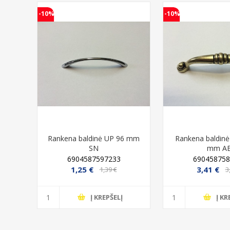
-10%
-10%
nto
Rankena baldinė UP 96 mm
Rankena baldin
WP
SN
mm A
6904587597233
690458758
1,25 €
3,41 €
1,39 €
3
Į KREPŠELĮ
Į KR