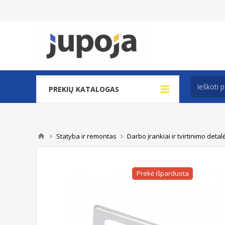
PREKIŲ KATALOGAS
Statyba ir remontas
Darbo įrankiai ir tvirtinimo detal
Prekė išparduota