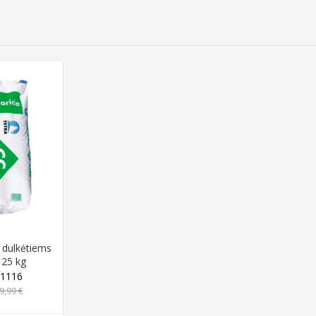
dulkėtiems
 25 kg
1116
9,99 €