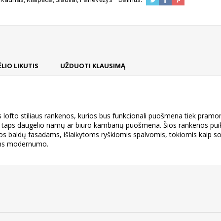
LIO LIKUTIS
UŽDUOTI KLAUSIMĄ
s lofto stiliaus rankenos, kurios bus funkcionali puošmena tiek pramo
taps daugelio namų ar biuro kambarių puošmena. Šios rankenos puikiai 
mos baldų fasadams, išlaikytoms ryškiomis spalvomis, tokiomis kaip so
iems modernumo.