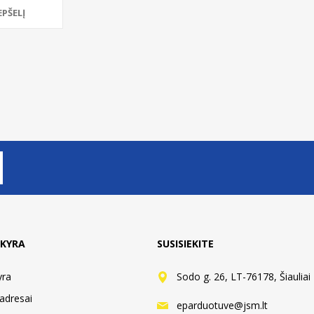
EPŠELĮ
KYRA
SUSISIEKITE
yra
Sodo g. 26, LT-76178, Šiauliai
adresai
eparduotuve@jsm.lt