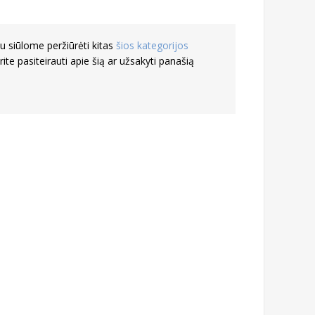
 siūlome peržiūrėti kitas
šios kategorijos
rite pasiteirauti apie šią ar užsakyti panašią