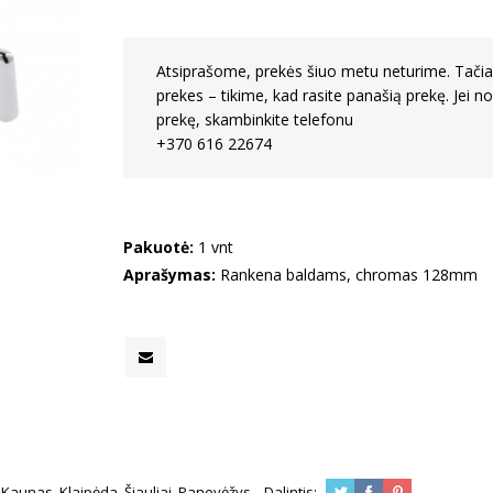
Atsiprašome, prekės šiuo metu neturime. Tačiau
prekes – tikime, kad rasite panašią prekę. Jei no
prekę, skambinkite telefonu
+370 616 22674
Pakuotė:
1 vnt
Aprašymas:
Rankena baldams, chromas 128mm
s, Kaunas, Klaipėda, Šiauliai, Panevėžys Dalintis: