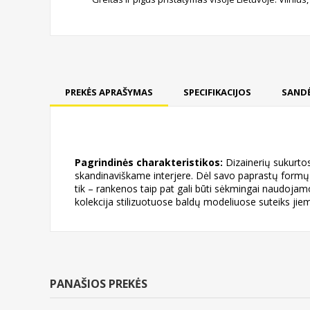
PREKĖS APRAŠYMAS
SPECIFIKACIJOS
SANDĖ
Pagrindinės charakteristikos:
Dizainerių sukurto
skandinaviškame interjere. Dėl savo paprastų formų 
tik – rankenos taip pat gali būti sėkmingai naudoja
kolekcija stilizuotuose baldų modeliuose suteiks j
PANAŠIOS PREKĖS